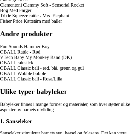
Clementoni Clemmy Soft - Sensorial Rocket
Bog Med Farger
Trixie Squeeze rattle - Mrs. Elephant
Fisher Price Kattetårn med baller
Andre produkter
Fun Sounds Hammer Boy
OBALL Rattle - Rød
VTech Baby My Monkey Band (DK)
OBALL rainstick
OBALL Classic ball - rød, blå, grønn og gul
OBALL Wobble bobble
OBALL Classic ball - Rosa/Lilla
Ulike typer babyleker
Babyleker finnes i mange former og materialer, som hver støtter ulike
aspekter av barnets utvikling.
1. Sanseleker
Sanseleker stimulerer barnets syn, hørsel og følesans. Det kan være