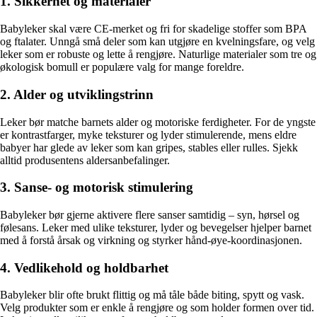
1. Sikkerhet og materialer
Babyleker skal være CE-merket og fri for skadelige stoffer som BPA
og ftalater. Unngå små deler som kan utgjøre en kvelningsfare, og velg
leker som er robuste og lette å rengjøre. Naturlige materialer som tre og
økologisk bomull er populære valg for mange foreldre.
2. Alder og utviklingstrinn
Leker bør matche barnets alder og motoriske ferdigheter. For de yngste
er kontrastfarger, myke teksturer og lyder stimulerende, mens eldre
babyer har glede av leker som kan gripes, stables eller rulles. Sjekk
alltid produsentens aldersanbefalinger.
3. Sanse- og motorisk stimulering
Babyleker bør gjerne aktivere flere sanser samtidig – syn, hørsel og
følesans. Leker med ulike teksturer, lyder og bevegelser hjelper barnet
med å forstå årsak og virkning og styrker hånd-øye-koordinasjonen.
4. Vedlikehold og holdbarhet
Babyleker blir ofte brukt flittig og må tåle både biting, spytt og vask.
Velg produkter som er enkle å rengjøre og som holder formen over tid.