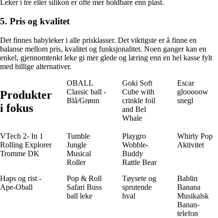
Leker i tre eller silikon er ofte mer holdbare enn plast.
5. Pris og kvalitet
Det finnes babyleker i alle prisklasser. Det viktigste er å finne en
balanse mellom pris, kvalitet og funksjonalitet. Noen ganger kan en
enkel, gjennomtenkt leke gi mer glede og læring enn en hel kasse fylt
med billige alternativer.
OBALL
Goki Soft
Escar
Classic ball -
Cube with
glooooow
Produkter
Blå/Grønn
crinkle foil
snegl
i fokus
and Bel
Whale
VTech 2- In 1
Tumble
Playgro
Whirly Pop
Rolling Explorer
Jungle
Wobble-
Aktivitet
Tromme DK
Musical
Buddy
Roller
Rattle Bear
Haps og rist -
Pop & Roll
Tøysete og
Bablin
Ape-Oball
Safari Buss
sprutende
Banana
ball leke
hval
Musikalsk
Banan-
telefon