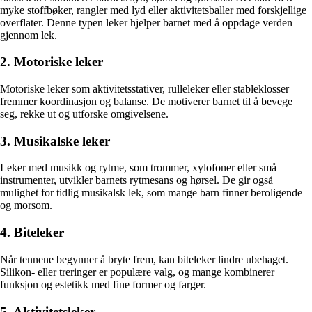
myke stoffbøker, rangler med lyd eller aktivitetsballer med forskjellige
overflater. Denne typen leker hjelper barnet med å oppdage verden
gjennom lek.
2. Motoriske leker
Motoriske leker som aktivitetsstativer, rulleleker eller stableklosser
fremmer koordinasjon og balanse. De motiverer barnet til å bevege
seg, rekke ut og utforske omgivelsene.
3. Musikalske leker
Leker med musikk og rytme, som trommer, xylofoner eller små
instrumenter, utvikler barnets rytmesans og hørsel. De gir også
mulighet for tidlig musikalsk lek, som mange barn finner beroligende
og morsom.
4. Biteleker
Når tennene begynner å bryte frem, kan biteleker lindre ubehaget.
Silikon- eller treringer er populære valg, og mange kombinerer
funksjon og estetikk med fine former og farger.
5. Aktivitetsleker