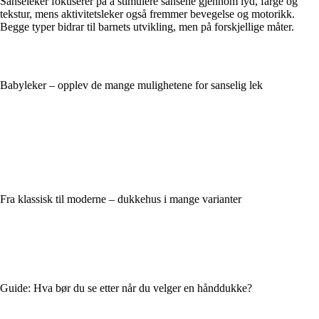
Sanseleker fokuserer på å stimulere sansene gjennom lyd, farge og
tekstur, mens aktivitetsleker også fremmer bevegelse og motorikk.
Begge typer bidrar til barnets utvikling, men på forskjellige måter.
Babyleker – opplev de mange mulighetene for sanselig lek
Fra klassisk til moderne – dukkehus i mange varianter
Guide: Hva bør du se etter når du velger en hånddukke?