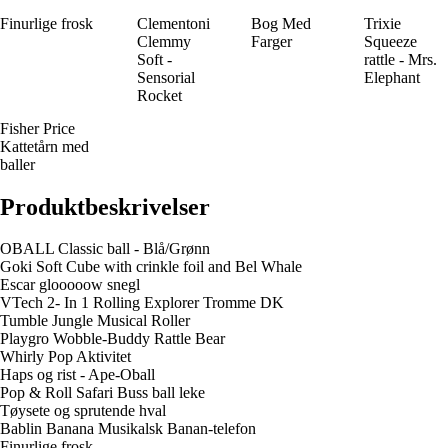
Finurlige frosk
Clementoni
Bog Med
Trixie
Clemmy
Farger
Squeeze
Soft -
rattle - Mrs.
Sensorial
Elephant
Rocket
Fisher Price
Kattetårn med
baller
Produktbeskrivelser
OBALL Classic ball - Blå/Grønn
Goki Soft Cube with crinkle foil and Bel Whale
Escar glooooow snegl
VTech 2- In 1 Rolling Explorer Tromme DK
Tumble Jungle Musical Roller
Playgro Wobble-Buddy Rattle Bear
Whirly Pop Aktivitet
Haps og rist - Ape-Oball
Pop & Roll Safari Buss ball leke
Tøysete og sprutende hval
Bablin Banana Musikalsk Banan-telefon
Finurlige frosk