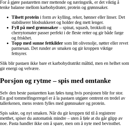
For å gjøre pastaretten mer mettende og næringsrik, er det viktig å
tenke balanse mellom karbohydrater, protein og grønnsaker.
Tilsett protein
i form av kylling, reker, bønner eller linser. Det
stabiliserer blodsukkeret og holder deg mett lenger.
Fyll på med grønnsaker
– spinat, squash, brokkoli og
cherrytomater passer perfekt i de fleste retter og gir både farge
og friskhet.
Topp med sunne fettkilder
som litt olivenolje, nøtter eller revet
parmesan. Det runder av smaken og gir kroppen viktige
fettsyrer.
Slik blir pastaen ikke bare et karbohydratrikt måltid, men en helhet som
gir energi og velvære.
Porsjon og rytme – spis med omtanke
Selv den beste pastaretten kan føles tung hvis porsjonen blir for stor.
En god tommelfingerregel er å la pastaen utgjøre omtrent en tredel av
tallerkenen, mens resten fylles med grønnsaker og protein.
Spis sakte, og nyt smaken. Når du gir kroppen tid til å registrere
metthet, spiser du automatisk mindre – uten å føle at du går glipp av
noe. Pasta handler ikke om å spare, men om å nyte med bevissthet.