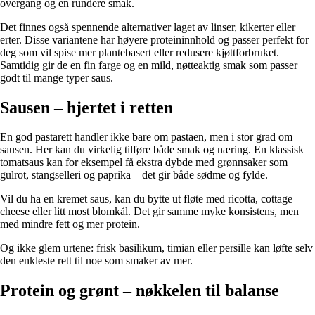
overgang og en rundere smak.
Det finnes også spennende alternativer laget av linser, kikerter eller
erter. Disse variantene har høyere proteininnhold og passer perfekt for
deg som vil spise mer plantebasert eller redusere kjøttforbruket.
Samtidig gir de en fin farge og en mild, nøtteaktig smak som passer
godt til mange typer saus.
Sausen – hjertet i retten
En god pastarett handler ikke bare om pastaen, men i stor grad om
sausen. Her kan du virkelig tilføre både smak og næring. En klassisk
tomatsaus kan for eksempel få ekstra dybde med grønnsaker som
gulrot, stangselleri og paprika – det gir både sødme og fylde.
Vil du ha en kremet saus, kan du bytte ut fløte med ricotta, cottage
cheese eller litt most blomkål. Det gir samme myke konsistens, men
med mindre fett og mer protein.
Og ikke glem urtene: frisk basilikum, timian eller persille kan løfte selv
den enkleste rett til noe som smaker av mer.
Protein og grønt – nøkkelen til balanse