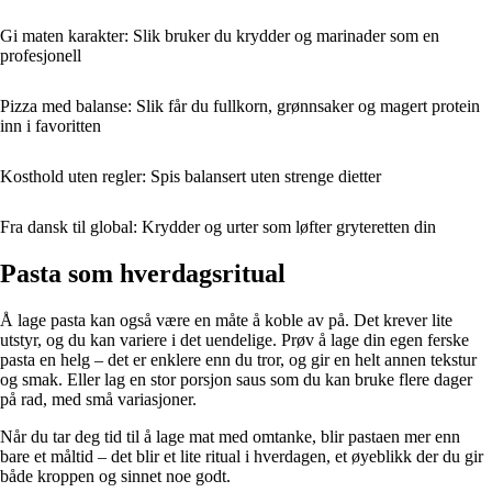
Gi maten karakter: Slik bruker du krydder og marinader som en
profesjonell
Pizza med balanse: Slik får du fullkorn, grønnsaker og magert protein
inn i favoritten
Kosthold uten regler: Spis balansert uten strenge dietter
Fra dansk til global: Krydder og urter som løfter gryteretten din
Pasta som hverdagsritual
Å lage pasta kan også være en måte å koble av på. Det krever lite
utstyr, og du kan variere i det uendelige. Prøv å lage din egen ferske
pasta en helg – det er enklere enn du tror, og gir en helt annen tekstur
og smak. Eller lag en stor porsjon saus som du kan bruke flere dager
på rad, med små variasjoner.
Når du tar deg tid til å lage mat med omtanke, blir pastaen mer enn
bare et måltid – det blir et lite ritual i hverdagen, et øyeblikk der du gir
både kroppen og sinnet noe godt.