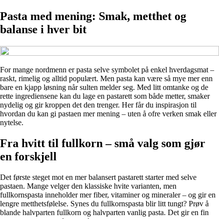
Pasta med mening: Smak, metthet og
balanse i hver bit
For mange nordmenn er pasta selve symbolet på enkel hverdagsmat –
raskt, rimelig og alltid populært. Men pasta kan være så mye mer enn
bare en kjapp løsning når sulten melder seg. Med litt omtanke og de
rette ingrediensene kan du lage en pastarett som både metter, smaker
nydelig og gir kroppen det den trenger. Her får du inspirasjon til
hvordan du kan gi pastaen mer mening – uten å ofre verken smak eller
nytelse.
Fra hvitt til fullkorn – små valg som gjør
en forskjell
Det første steget mot en mer balansert pastarett starter med selve
pastaen. Mange velger den klassiske hvite varianten, men
fullkornspasta inneholder mer fiber, vitaminer og mineraler – og gir en
lengre metthetsfølelse. Synes du fullkornspasta blir litt tungt? Prøv å
blande halvparten fullkorn og halvparten vanlig pasta. Det gir en fin