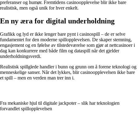
preferanser og humør. Fremtidens casinoopplevelse blir ikke bare
realistisk, men også unik for hver enkelt.
En ny æra for digital underholdning
Grafikk og lyd er ikke lenger bare pynt i casinospill – de er selve
fundamentet for den moderne spillopplevelsen. De skaper stemning,
engasjement og en følelse av tilstedeværelse som gjør at nettcasinoer i
dag kan konkurrere med både film og dataspill når det gjelder
underholdningsverdi.
Realistisk spillglede handler i bunn og grunn om å forene teknologi og
menneskelige sanser. Når det lykkes, blir casinoopplevelsen ikke bare
et spill – men en verden man trer inn i.
Fra mekaniske hjul til digitale jackpoter – slik har teknologien
forvandlet spillopplevelsen