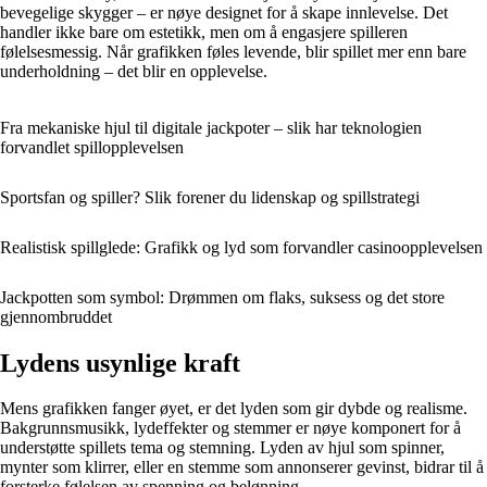
bevegelige skygger – er nøye designet for å skape innlevelse. Det
handler ikke bare om estetikk, men om å engasjere spilleren
følelsesmessig. Når grafikken føles levende, blir spillet mer enn bare
underholdning – det blir en opplevelse.
Fra mekaniske hjul til digitale jackpoter – slik har teknologien
forvandlet spillopplevelsen
Sportsfan og spiller? Slik forener du lidenskap og spillstrategi
Realistisk spillglede: Grafikk og lyd som forvandler casinoopplevelsen
Jackpotten som symbol: Drømmen om flaks, suksess og det store
gjennombruddet
Lydens usynlige kraft
Mens grafikken fanger øyet, er det lyden som gir dybde og realisme.
Bakgrunnsmusikk, lydeffekter og stemmer er nøye komponert for å
understøtte spillets tema og stemning. Lyden av hjul som spinner,
mynter som klirrer, eller en stemme som annonserer gevinst, bidrar til å
forsterke følelsen av spenning og belønning.