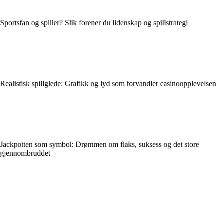
Sportsfan og spiller? Slik forener du lidenskap og spillstrategi
Realistisk spillglede: Grafikk og lyd som forvandler casinoopplevelsen
Jackpotten som symbol: Drømmen om flaks, suksess og det store
gjennombruddet