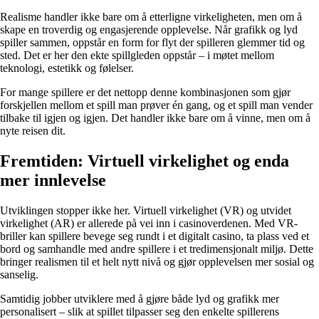
Realisme handler ikke bare om å etterligne virkeligheten, men om å
skape en troverdig og engasjerende opplevelse. Når grafikk og lyd
spiller sammen, oppstår en form for flyt der spilleren glemmer tid og
sted. Det er her den ekte spillgleden oppstår – i møtet mellom
teknologi, estetikk og følelser.
For mange spillere er det nettopp denne kombinasjonen som gjør
forskjellen mellom et spill man prøver én gang, og et spill man vender
tilbake til igjen og igjen. Det handler ikke bare om å vinne, men om å
nyte reisen dit.
Fremtiden: Virtuell virkelighet og enda
mer innlevelse
Utviklingen stopper ikke her. Virtuell virkelighet (VR) og utvidet
virkelighet (AR) er allerede på vei inn i casinoverdenen. Med VR-
briller kan spillere bevege seg rundt i et digitalt casino, ta plass ved et
bord og samhandle med andre spillere i et tredimensjonalt miljø. Dette
bringer realismen til et helt nytt nivå og gjør opplevelsen mer sosial og
sanselig.
Samtidig jobber utviklere med å gjøre både lyd og grafikk mer
personalisert – slik at spillet tilpasser seg den enkelte spillerens