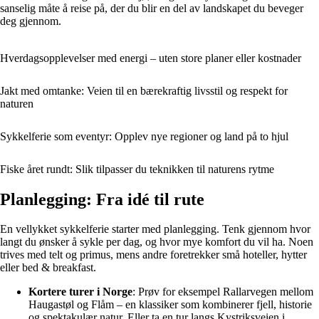
sanselig måte å reise på, der du blir en del av landskapet du beveger
deg gjennom.
Hverdagsopplevelser med energi – uten store planer eller kostnader
Jakt med omtanke: Veien til en bærekraftig livsstil og respekt for
naturen
Sykkelferie som eventyr: Opplev nye regioner og land på to hjul
Fiske året rundt: Slik tilpasser du teknikken til naturens rytme
Planlegging: Fra idé til rute
En vellykket sykkelferie starter med planlegging. Tenk gjennom hvor
langt du ønsker å sykle per dag, og hvor mye komfort du vil ha. Noen
trives med telt og primus, mens andre foretrekker små hoteller, hytter
eller bed & breakfast.
Kortere turer i Norge
: Prøv for eksempel Rallarvegen mellom
Haugastøl og Flåm – en klassiker som kombinerer fjell, historie
og spektakulær natur. Eller ta en tur langs Kystriksveien i