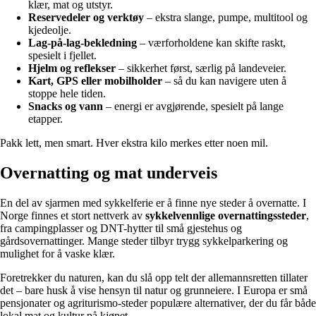
klær, mat og utstyr.
Reservedeler og verktøy
– ekstra slange, pumpe, multitool og
kjedeolje.
Lag-på-lag-bekledning
– værforholdene kan skifte raskt,
spesielt i fjellet.
Hjelm og reflekser
– sikkerhet først, særlig på landeveier.
Kart, GPS eller mobilholder
– så du kan navigere uten å
stoppe hele tiden.
Snacks og vann
– energi er avgjørende, spesielt på lange
etapper.
Pakk lett, men smart. Hver ekstra kilo merkes etter noen mil.
Overnatting og mat underveis
En del av sjarmen med sykkelferie er å finne nye steder å overnatte. I
Norge finnes et stort nettverk av
sykkelvennlige overnattingssteder
,
fra campingplasser og DNT-hytter til små gjestehus og
gårdsovernattinger. Mange steder tilbyr trygg sykkelparkering og
mulighet for å vaske klær.
Foretrekker du naturen, kan du slå opp telt der allemannsretten tillater
det – bare husk å vise hensyn til natur og grunneiere. I Europa er små
pensjonater og agriturismo-steder populære alternativer, der du får både
lokal mat og kultur på kjøpet.