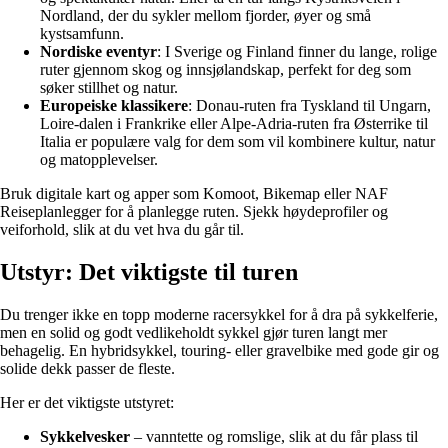
Nordland, der du sykler mellom fjorder, øyer og små
kystsamfunn.
Nordiske eventyr
: I Sverige og Finland finner du lange, rolige
ruter gjennom skog og innsjølandskap, perfekt for deg som
søker stillhet og natur.
Europeiske klassikere
: Donau-ruten fra Tyskland til Ungarn,
Loire-dalen i Frankrike eller Alpe-Adria-ruten fra Østerrike til
Italia er populære valg for dem som vil kombinere kultur, natur
og matopplevelser.
Bruk digitale kart og apper som Komoot, Bikemap eller NAF
Reiseplanlegger for å planlegge ruten. Sjekk høydeprofiler og
veiforhold, slik at du vet hva du går til.
Utstyr: Det viktigste til turen
Du trenger ikke en topp moderne racersykkel for å dra på sykkelferie,
men en solid og godt vedlikeholdt sykkel gjør turen langt mer
behagelig. En hybridsykkel, touring- eller gravelbike med gode gir og
solide dekk passer de fleste.
Her er det viktigste utstyret:
Sykkelvesker
– vanntette og romslige, slik at du får plass til