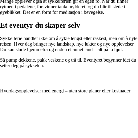
Mange opplever også at sykkelferien gir en egen ro. Når du finner
rytmen i pedalene, forsvinner tankemylderet, og du blir til stede i
øyeblikket. Det er en form for meditasjon i bevegelse.
Et eventyr du skaper selv
Sykkelferie handler ikke om å sykle lengst eller raskest, men om å nyte
reisen. Hver dag bringer nye landskap, nye lukter og nye opplevelser.
Du kan starte hjemmefra og ende i et annet land – alt på to hjul.
Så pump dekkene, pakk veskene og trå til. Eventyret begynner idet du
setter deg på sykkelen.
Hverdagsopplevelser med energi – uten store planer eller kostnader