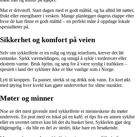
Mat er drivstoff. Start dagen med et godt måltid, og ha alltid litt nøtter,
frukt eller energibarer i vesken. Mange planlegger dagens etappe etter
hvor de kan finne et godt måltid – en perfekt måte å oppdage lokale
spesialiteter på.
Sikkerhet og komfort på veien
Selv om sykkelferie er en rolig og trygg reiseform, krever det litt
omtanke. Sjekk værmeldingen, og unngå å sykle i tordenvær eller
ekstrem varme. Bruk hjelm, og sørg for å være synlig i trafikken –
spesielt i land der syklister ikke er like vanlige som i Norge.
Lytt til kroppen. Ta pauser, strekk ut og drikk nok vann. En kort økt
med tøying hver kveld kan gjøre underverker for slitne muskler.
Møter og minner
Noe av det mest givende med sykkelferie er menneskene du møter
underveis. En prat med en lokal på en kafé, et tips fra en annen syklist
eller en uventet omvei kan bli det du husker best. Sykkelen gjør deg
tilgjengelig – du blir en del av stedet, ikke bare en besøkende.